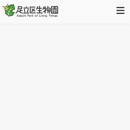
ご利用案内
＋
前のページに戻る
ご利用案内
学校・団体の方へ
＋
大温室の生きもの
開園時間・休園日
生物園団体利用について
イベント・展示
＋
入園料
出張授業について
イベント
取り組み
＋
[%article_list_start%]
アクセス
職場体験・インターン実習・学芸員実習について
[!% if (image.url!="") { %]
[!% } %]
園内展示（園内マップ）
特設ページ
オンラインショップ
障がいをお持ちのお客様へ
生物園の生きもの
[%title%]
活動サポーター
お問い合わせ
小さなお子様連れのお客さまへ
[%lead%]
ツシマウラボシシジミ生息域外保全
[%category%]
元渕江公園