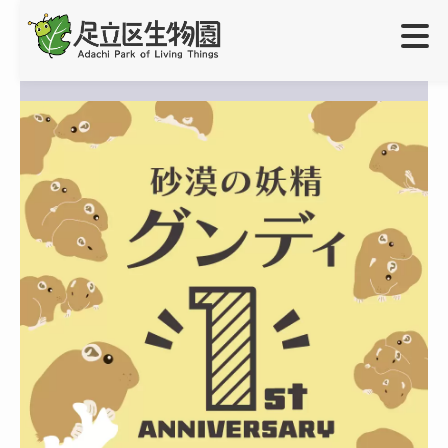
ご利用案内
＋
開園時間・休園日
学校・団体の方へ
＋
入園料
生物園団体利用について
イベント
アクセス
出張授業について
展示
＋
障がいをお持ちのお客様へ
職場体験・インターン実習・学芸員実習について
常設展（園内マップ）
オンラインショップ
小さなお子様連れのお客さまへ
企画展
お問い合わせ
生物園の生きもの