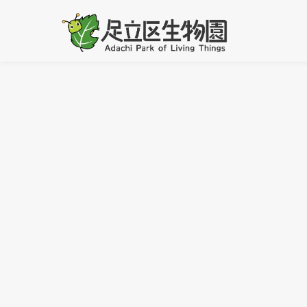
前のページに戻る
[%ti
[%article_list_start%]
[!% if (image.url!="") { %]
[!% } %]
[%lead
[%cat