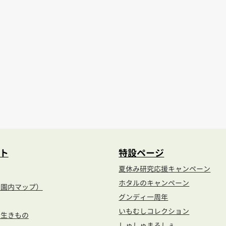
s%]
[%navi-pagenation%]
ト
特設ページ
夏休み研究応援キャンペーン
ホタルのキャンペーン
（園内マップ）
グンディ一周年
いもむしコレクション
の生きもの
しゅしゅまるしぇ