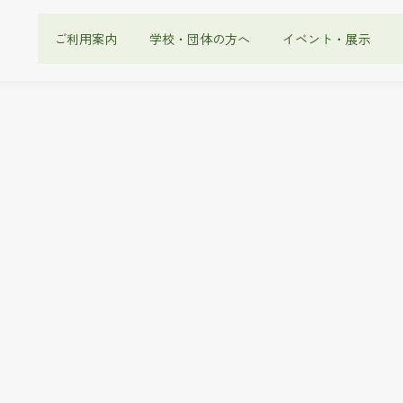
ご利用案内
学校・団体の方へ
イベント・展示
地下展示室の生きもの
tle%]
%]
egory%]