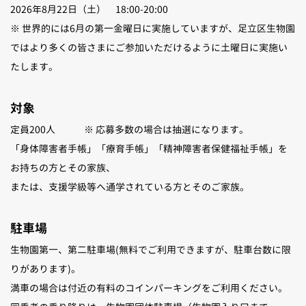
2026年
8
月
22
日（土）
18:00-20:00
※ 世界的には
6
月の第一金曜日に実施していますが、足立区生物園
ではより多くの皆さまにご参加いただけるように土曜日に実施い
たします。
対象
定員
200
人
※
応募多数の場合は抽選になります。
「身体障害者手帳」「療育手帳」「精神障害者保健福祉手帳」を
お持ちの方とその家族、
または、支援学級等へ通学されている方とそのご家族。
駐車場
生物園第一、第二駐車場
(
無料でご利用できますが、駐車台数に限
りがあります
)
。
満車の場合は付近の有料のコインパーキングをご利用ください。