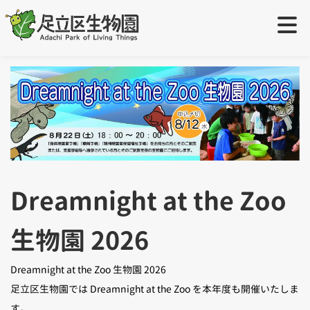
ご利用案内
＋
ご利用案内
学校・団体の方へ
＋
開園時間・休園日
生物園団体利用について
イベント・展示
＋
入園料
出張授業について
イベント
Dreamnight at the Zoo
取り組み
＋
アクセス
職場体験・インターン実習・学芸員実習について
園内展示（園内マップ）
特設ページ
生物園 2026
オンラインショップ
障がいをお持ちのお客様へ
生物園の生きもの
活動サポーター
Dreamnight at the Zoo 生物園
2026
お問い合わせ
小さなお子様連れのお客さまへ
足立区生物園では
Dreamnight at the Zoo
を本年度も開催いたしま
ツシマウラボシシジミ生息域外保全
す。
元渕江公園