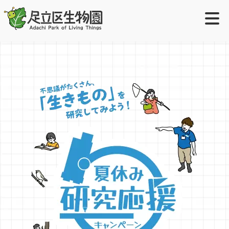
ご利用案内
＋
ご利用案内
学校・団体の方へ
＋
開園時間・休園日
生物園団体利用について
イベント・展示
＋
入園料
出張授業について
イベント
取り組み
＋
アクセス
職場体験・インターン実習・学芸員実習について
園内展示（園内マップ）
特設ページ
オンラインショップ
障がいをお持ちのお客様へ
生物園の生きもの
活動サポーター
お問い合わせ
小さなお子様連れのお客さまへ
ツシマウラボシシジミ生息域外保全
元渕江公園