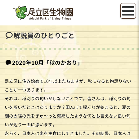
解説員のひとりごと
2020年10
月
「秋のかおり
」
足立区に住み始めて10年以上たちますが、秋になると物足りない
ことが一つあります。
それは、稲刈りの匂いがしないことです。皆さんは、稲刈りの匂
いを嗅いだととはありますか？田んぼで稲刈りが始まると、夏の
間の太陽の光をぎゅ～っと濃縮したような何とも言えない良い匂
いが辺り一面に漂います。
永らく、日本人は米を主食にしてきました。その結果、日本人は